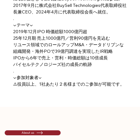
2017年9月に株式会社BuySell Technologies代表取締役社
長兼CEO、2024年4月に代表取締役会長へ就任。
.
▼テーマ▼
2019年12月IPO 時価総額1000億円超
25年12月期 売上1000億円／営利90億円を見込む
リユース領域でのロールアップM&A・データドリブンな
組織開発・海外POで39億円調達を実現したIR戦略
IPOから6年で売上・営利・時価総額は10倍成長
バイセルテクノロジーズ社の成長の軌跡
.
▼参加対象者▼
⚠️役員以上、1社あたり２名様までのご参加が可能です。
About us