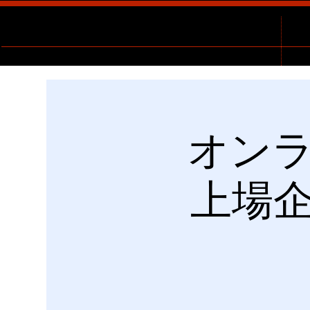
オンラ
上場企