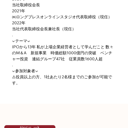
当社取締役会長
2021年
㈱ロングブレスオンラインスタジオ代表取締役（現任）
2022年
当社代表取締役会長兼社長（現任）
.
▼テーマ▼
IPOから13年 私が上場企業経営者として学んだこと 数々
のM＆A　新規事業　時価総額1000億円の突破　ベンチ
ャー投資　連結グループ47社　従業員数1600人超
.
▼参加対象者▼
⚠️役員以上の方、1社あたり2名様までのご参加が可能で
す。
About us