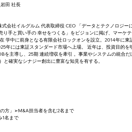
_岩田 社長
 株式会社イルグルム 代表取締役 CEO 「データとテクノロジ
売り手と買い手の 幸せをつくる」をビジョンに掲げ、マーケティ
学在 学中に前身となる有限会社ロックオンを設立。2014年に東
025年には東証スタンダード市場へ上場。 近年は、投資目的を明
OBを主導し、25期 連続増収を牽引 。事業やシステムの統合
I）と確実なシナジー創出に豊富な知見を有する。
員の方」➢M&A担当者を含む2名まで
み1名まで