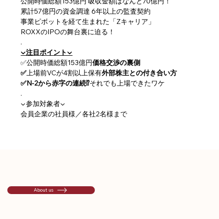
公開時価総額153億円 吸収金額はなんと70億円！
累計57億円の資金調達 6年以上の監査契約
事業ピボットを経て生まれた「Zキャリア」
ROXXのIPOの舞台裏に迫る！
.
▼注目ポイント▼
✅公開時価総額153億円
価格交渉の裏側
✅
上場前VCが4割以上保有
外部株主との付き合い方
✅N-2から赤字の連続⁉
それでも上場できたワケ
.
▼参加対象者▼
会員企業の社員様／各社2名様まで
About us