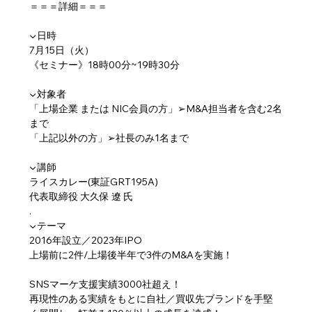
＝＝＝詳細＝＝＝
▼日時
7月15日（火）
《セミナー》18時00分~19時30分
▼対象者
「上場企業 または NIC会員の方」➢M&A担当者を含む2名
まで
「上記以外の方」➢社長のみ1名まで
▼講師
ライスカレー(東証GRT195A)
代表取締役 大久保 遼 氏
.
▼テーマ
2016年設立／2023年IPO
上場前に2件/上場後半年で3件のM&Aを実施！
SNSマーケ支援実績3000社超え！
再現性のある実績をもとに自社／買収先ブランドを手堅