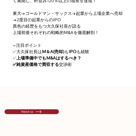
く展開し、軒並み120％以上の成長を達成！
東大→ゴールドマン・サックス→起業から上場企業へ売却
→2度目の起業からのIPO
異色の経歴をもつ大久保社長が語る
上場前後それぞれの戦略的M&Aを徹底解剖！
▼注目ポイント
✅大久保社長は
M＆A(売却)
も
IPO
も経験
✅
上場準備中でもM&Aはするべき？
✅純資産価格で買収する
交渉術
About us