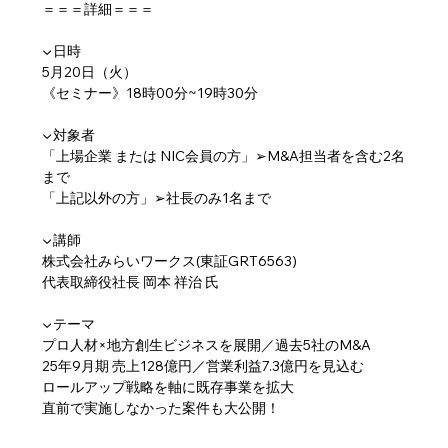
＝＝＝詳細＝＝＝
▼日時
5月20日（火）
《セミナー》18時00分~19時30分
▼対象者
「上場企業 または NIC会員の方」➢M&A担当者を含む2名
まで
「上記以外の方」➢社長のみ1名まで
▼講師
株式会社みらいワークス(東証GRT6563)
代表取締役社長 岡本 祥治 氏
▼テーマ
プロ人材×地方創生ビジネスを展開／過去5社のM&A
25年9月期 売上128億円／営業利益7.3億円を見込む
ロールアップ戦略を軸に既存事業を拡大
直前で実施しなかった案件も大公開！