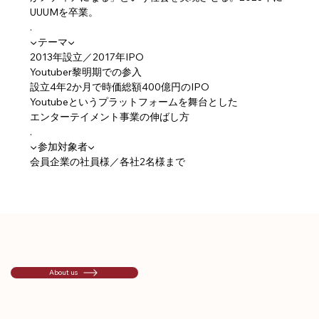
UUUMを卒業。
.
▼テーマ▼
2013年設立／2017年IPO
Youtuber黎明期での参入
設立4年2か月で時価総額400億円のIPO
Youtubeというプラットフォームを舞台とした
エンターテイメント事業の伸ばし方
.
▼参加対象者▼
会員企業の社員様／各社2名様まで
About us