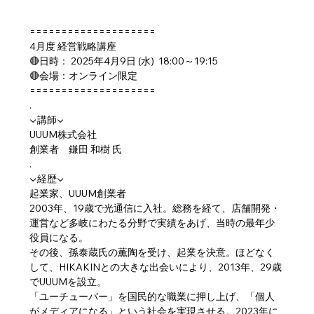
====================
4月度 経営戦略講座
🔴日時： 2025年4月9日 (水)  18:00～19:15
🔴会場：オンライン限定
====================
.
▼講師▼
UUUM株式会社
創業者　鎌田 和樹 氏
.
▼経歴▼
起業家、UUUM創業者
2003年、19歳で光通信に入社。総務を経て、店舗開発・
運営など多岐にわたる分野で実績をあげ、当時の最年少
役員になる。
その後、孫泰蔵氏の薫陶を受け、起業を決意。ほどなく
して、HIKAKINとの大きな出会いにより、2013年、29歳
でUUUMを設立。
「ユーチューバー」を国民的な職業に押し上げ、「個人
がメディアになる」という社会を実現させる。2023年に