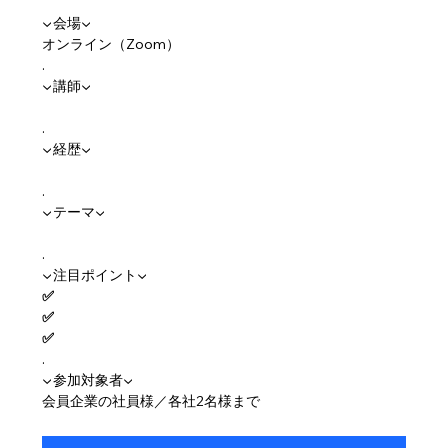
▼会場▼
オンライン（Zoom）
.
▼講師▼
.
▼経歴▼
.
▼テーマ▼
.
▼注目ポイント▼
✅
✅
✅
.
▼参加対象者▼
会員企業の社員様／各社2名様まで