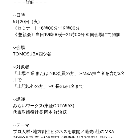
＝＝＝詳細＝＝＝
▼日時
5月20日（火）
《セミナー》18時00分~19時00分
《 懇親会》当日19時00分~21時00分 ※同会場にて開催
▼会場
TOMOSUBA四ツ谷
▼対象者
「上場企業 または NIC会員の方」➢M&A担当者を含む2名
まで
「上記以外の方」➢社長のみ1名まで
▼講師
みらいワークス(東証GRT6563)
代表取締役社長 岡本 祥治 氏
▼テーマ
プロ人材×地方創生ビジネスを展開／過去5社のM&A
25年9月期 売上128億円／営業利益7.3億円を見込む