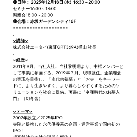
🔴日時： 2025年12月18日 (木)  16:30～20:00
セミナー16:30～18:00
懇親会18:00～20:00
🔴会場：赤坂ガーデンシティ16F
====================
.
▼講師▼
株式会社エータイ(東証GRT369A)樺山 社長
.
▼経歴▼
2011年9月、当社入社。当社黎明期より、中枢メンバーと
して事業に参画する。2019年７月、現職就任。企業理念
の実現を目指し、「永代供養墓」と「お寺」をキーワー
ドに、より生きやすく、より暮らしやすくするためのソ
リューションを社会に提供。著書に『令和時代のお墓入
門』（幻冬舎）
▼テーマ▼
2002年設立／2025年IPO
寺院と提携した永代供養墓の企画・運営事業で国内初の
IPO！
超高齢社会の社会課題を解決！