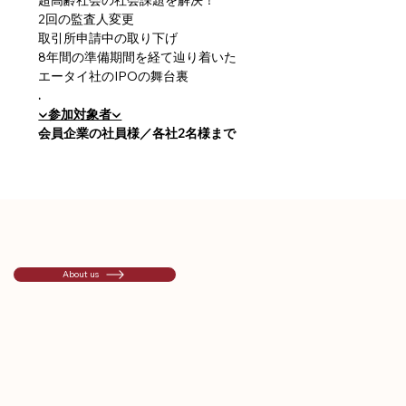
2回の監査人変更　
取引所申請中の取り下げ　
8年間の準備期間を経て辿り着いた
エータイ社のIPOの舞台裏
.
▼参加対象者▼
会員企業の社員様／各社2名様まで
About us