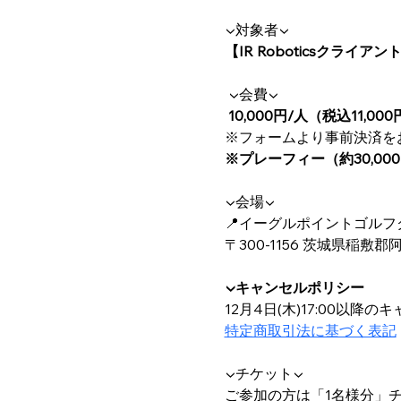
▼対象者▼ 
【IR Roboticsクライ
 ▼会費▼
 10,000円/人（税込11,00
※フォームより事前決済を
※プレーフィー（約30,0
▼会場▼ 
📍イーグルポイントゴルフ
〒300-1156 茨城県稲敷郡
▼キャンセルポリシー
12月4日(木)17:00以降
特定商取引法に基づく表記
▼チケット▼
ご参加の方は「1名様分」