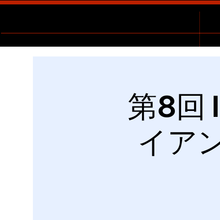
第8回 I
イア