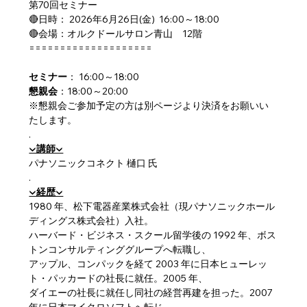
第70回セミナー
🔴日時： 2026年6月26日(金)  16:00～18:00
🔴会場：オルクドールサロン青山　12階
====================
セミナー
： 16:00～18:00
懇親会
：18:00～20:00
※懇親会ご参加予定の方は別ページより決済をお願いい
たします。
.
▼講師▼
パナソニックコネクト 樋口 氏
.
▼経歴▼
1980 年、松下電器産業株式会社（現パナソニックホール
ディングス株式会社）入社。
ハーバード・ビジネス・スクール留学後の 1992 年、ボス
トンコンサルティンググループへ転職し、
アップル、コンパックを経て 2003 年に日本ヒューレッ
ト・パッカードの社長に就任。2005 年、
ダイエーの社長に就任し同社の経営再建を担った。2007 
年に日本マイクロソフトへ転じ、