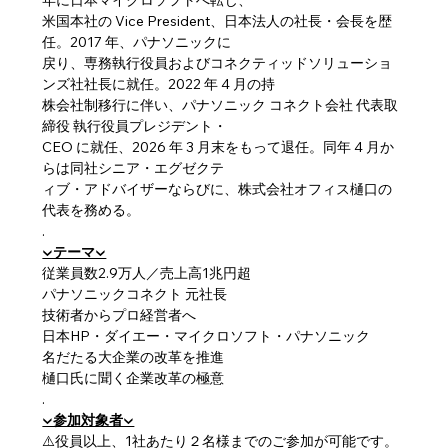
米国本社の Vice President、日本法人の社長・会長を歴
任。2017 年、パナソニックに
戻り、専務執行役員およびコネクティッドソリューショ
ンズ社社長に就任。2022 年 4 月の持
株会社制移行に伴い、パナソニック コネクト会社 代表取
締役 執行役員プレジデント・
CEO に就任、2026 年 3 月末をもって退任。同年 4 月か
らは同社シニア・エグゼクテ
ィブ・アドバイザーならびに、株式会社オフィス樋口の
代表を務める。
.
▼テーマ▼
従業員数2.9万人／売上高1兆円超
パナソニックコネクト 元社長
技術者からプロ経営者へ
日本HP・ダイエー・マイクロソフト・パナソニック
名だたる大企業の改革を推進
樋口氏に聞く企業改革の極意
.
▼参加対象者▼
⚠️役員以上、1社あたり２名様までのご参加が可能です。