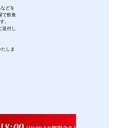
Aなどを
場で飲食
す。
に送付し
いたしま