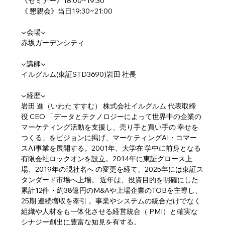
《セミナー》18:00~19:30
《 懇親会》当日19:30~21:00 
▼会場▼
赤坂ガーデンシティ
▼講師▼
イルグルム(東証STD3690)岩田 社長
▼経歴▼
岩田 進（いわた すすむ） 株式会社イルグルム 代表取締
役 CEO 「データとテクノロジーによって世界中の企業の
マーケティング活動を支援し、売り手と買い手の 幸せを
つくる」をビジョンに掲げ、マーケティングAI・コマー
スAI事業を展開する。2001年、大学在 学中に前身となる
有限会社ロックオンを設立。2014年に東証グロース上
場、2019年の現社名へ の変更を経て、2025年には東証ス
タンダード市場へ上場。 近年は、投資目的を明確にした
累計12件・約38億円のM&Aや上場企業のTOBを主導し、
25期 連続増収を牽引 。事業やシステムの統合だけでなく
組織や人材をも一体化させる経営統合（ PMI）と確実な
シナジー創出に豊富な知見を有する。