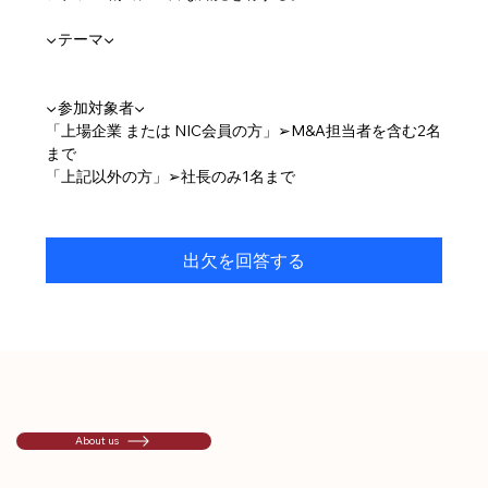
▼テーマ▼
▼参加対象者▼
「上場企業 または NIC会員の方」➢M&A担当者を含む2名
まで
「上記以外の方」➢社長のみ1名まで
出欠を回答する
About us