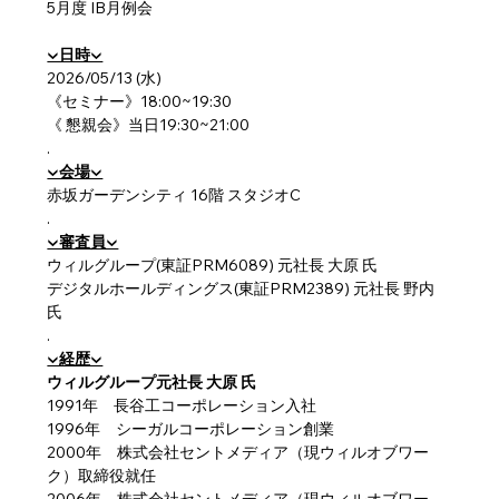
5月度 IB月例会
▼日時▼
2026/05/13 (水)
《セミナー》18:00~19:30
《 懇親会》当日19:30~21:00 
.
▼会場▼
赤坂ガーデンシティ 16階 スタジオC
.
▼審査員▼
ウィルグループ(東証PRM6089) 元社長 大原 氏
デジタルホールディングス(東証PRM2389) 元社長 野内 
氏
.
▼経歴▼
ウィルグループ元社長 大原 氏
1991年　長谷工コーポレーション入社
1996年　シーガルコーポレーション創業
2000年　株式会社セントメディア（現ウィルオブワー
ク）取締役就任 
2006年　株式会社セントメディア（現ウィルオブワー