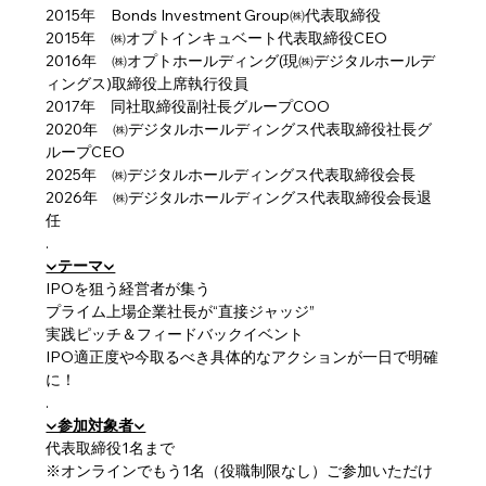
2015年　Bonds Investment Group㈱代表取締役 
2015年　㈱オプトインキュベート代表取締役CEO 
2016年　㈱オプトホールディング(現㈱デジタルホールデ
ィングス)取締役上席執行役員 
2017年　同社取締役副社長グループCOO 
2020年　㈱デジタルホールディングス代表取締役社長グ
ループCEO
2025年　㈱デジタルホールディングス代表取締役会長
2026年　㈱デジタルホールディングス代表取締役会長退
任
.
▼テーマ▼
IPOを狙う経営者が集う
プライム上場企業社長が“直接ジャッジ”
実践ピッチ＆フィードバックイベント
IPO適正度や今取るべき具体的なアクションが一日で明確
に！
.
▼参加対象者▼
代表取締役1名まで
※オンラインでもう1名（役職制限なし）ご参加いただけ